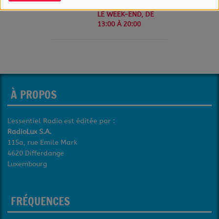
L'ESSENTIEL
RADIO
LE WEEK-END, DE
13:00 À 20:00
À PROPOS
L'essentiel Radio est éditée par :
RadioLux S.A.
115a, rue Emile Mark
4620 Differdange
Luxembourg
FRÉQUENCES