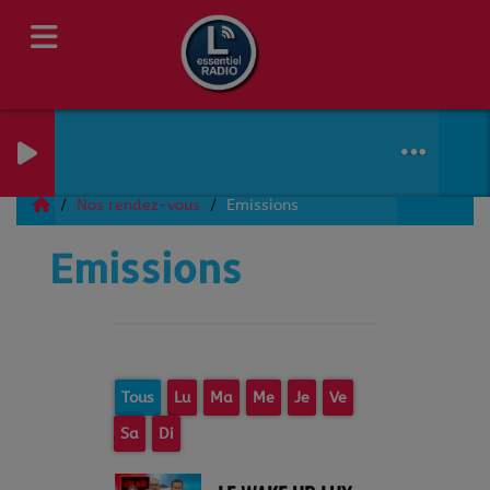
Nos rendez-vous
Emissions
Emissions
Tous
Lu
Ma
Me
Je
Ve
Sa
Di