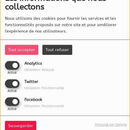
collectons
WEEK-END
LE WEEK-END, DE
Nous utilisons des cookies pour fournir les services et les
07:00 À 11:00
fonctionnalités proposés sur notre site et pour améliorer
l'expérience de nos utilisateurs.
JEAN-LUC
BERTRAND .LUX
Tout accepter
Tout refuser
LE WEEK-END, DE
11:00 À 13:00
Analytics
Utilisation: Analyse
Activé
RNY BY DARIO
Twitter
Utilisation: Fonctionnalité
VENDREDI ET
Activé
SAMEDI, DE 20:00 À
Facebook
02:00
Utilisation: Fonctionnalité
Activé
ENZO SUR
Propulsé par Orejime
Sauvegarder