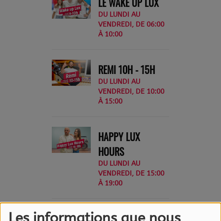
LE WAKE UP LUX
DU LUNDI AU
VENDREDI, DE 06:00
À 10:00
REMI 10H - 15H
DU LUNDI AU
VENDREDI, DE 10:00
À 15:00
HAPPY LUX
HOURS
DU LUNDI AU
VENDREDI, DE 15:00
À 19:00
Les informations que nous
LA MATINALE