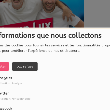
nformations que nous collectons
ns des cookies pour fournir les services et les fonctionnalités prop
et pour améliorer l'expérience de nos utilisateurs.
pter
Tout refuser
DE 06:00 À 10:00
nalytics
ilisation: Analyse
ez votre dose de vitamines avec Dario, Elise
witter
ilisation: Fonctionnalité
ques, actus insolites, infos, météo,
acebook