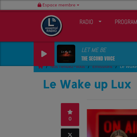
Espace membre
RADIO
PROGRA
LET ME BE
THE SECOND VOICE
Nos rendez-vous
Emissions
Le Wake
Le Wake up Lux
0