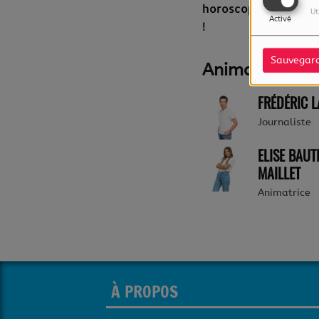
horoscope, éphéméri
Ut
Activé
!
Sauvegar
Animateur(s) d
FRÉDÉRIC 
Journaliste
ELISE BAUT
MAILLET
Animatrice
À PROPOS