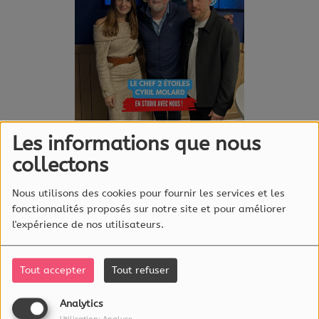
Les informations que nous
collectons
Écouter le podcast
Nous utilisons des cookies pour fournir les services et les
fonctionnalités proposés sur notre site et pour améliorer
Depuis 2008, Cyril Molard est
l'expérience de nos utilisateurs.
chef du restaurant Ma langue
sourit situé à Moutfort, au
Luxembourg. Dès la première
Tout accepter
Tout refuser
année, il obtient une étoile
Analytics
au Guide Michelin. En 2018