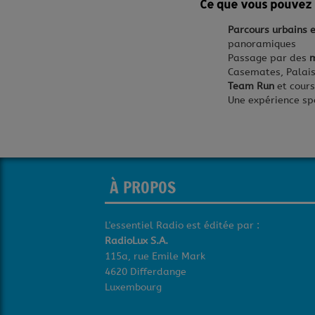
Ce que vous pouvez 
Parcours urbains 
panoramiques
Passage par des
m
Casemates, Palai
Team Run
et cours
Une expérience spo
À PROPOS
L'essentiel Radio est éditée par :
RadioLux S.A.
115a, rue Emile Mark
4620 Differdange
Luxembourg