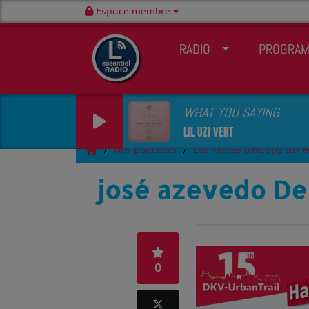
Espace membre
RADIO
PROGRA
WHAT YOU SAYING
LIL UZI VERT
Nos podcasts
Les invités d'Happy Lux 
josé azevedo De 
0