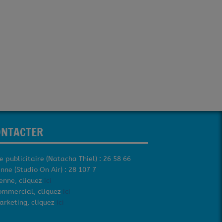
ONTACTER
e publicitaire (Natacha Thiel) : 26 58 66
nne (Studio On Air) : 28 107 7
tenne, cliquez
ici
ommercial, cliquez
ici
arketing, cliquez
ici