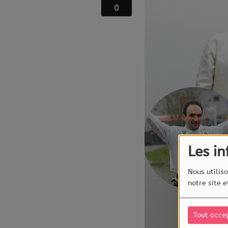
0
Les i
Nous utiliso
notre site 
Tout acce