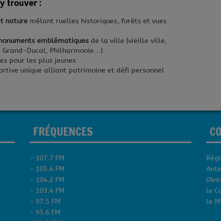
y trouver :
et nature
mêlant ruelles historiques, forêts et vues
onuments emblématiques
de la ville (vieille ville,
s Grand-Ducal, Philharmonie…)
es pour les plus jeunes
rtive unique alliant patrimoine et défi personnel
FRÉQUENCES
C
- 107.7 FM
Régi
- 105.6 FM
Ante
- 104.2 FM
l'An
- 103.4 FM
le C
- 97.5 FM
le M
- 95.6 FM