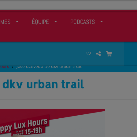
MMES
ÉQUIPE
PODCASTS
Hours
josé azevedo De dkv urban trail
dkv urban trail