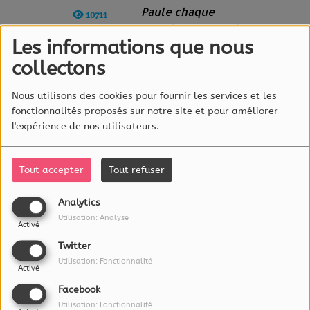
Paule chaque
10711
premier mercredi
VUES
Les informations que nous
du mois de 15h à
16h dans Happy Lux Hours !
collectons
En collaboration avec
Nous utilisons des cookies pour fournir les services et les
Janette Magazine..., "le mag
fonctionnalités proposés sur notre site et pour améliorer
l'expérience de nos utilisateurs.
féminin" numéro 1 au
Luxembourg.
Tout accepter
Tout refuser
Analytics
Utilisation: Analyse
Activé
À PROPOS
Twitter
Utilisation: Fonctionnalité
Activé
L'essentiel Radio est éditée par :
RadioLux S.A.
Facebook
115a, rue Emile Mark
Utilisation: Fonctionnalité