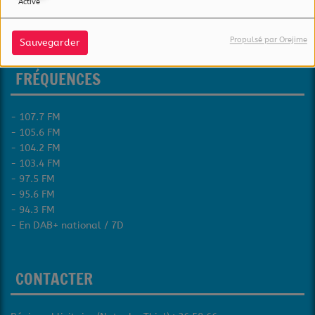
Activé
4620 Differdange
Luxembourg
Propulsé par Orejime
Sauvegarder
FRÉQUENCES
- 107.7 FM
- 105.6 FM
- 104.2 FM
- 103.4 FM
- 97.5 FM
- 95.6 FM
- 94.3 FM
- En DAB+ national / 7D
CONTACTER