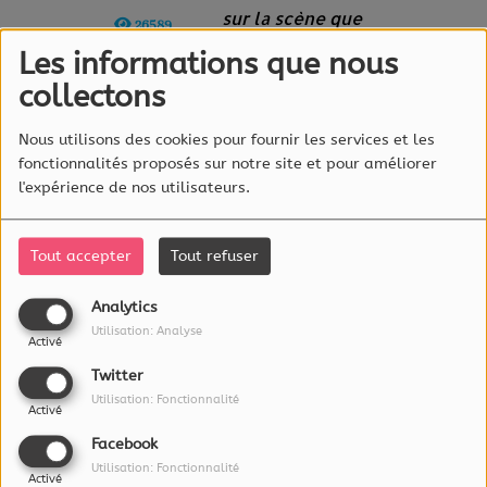
sur la scène que
26589
dans un studio,
VUES
Les informations que nous
vous retrouverez
collectons
toujours Orlane au même
endroit : derrière un micro !
Nous utilisons des cookies pour fournir les services et les
Retrouvez là aux côtés de
fonctionnalités proposés sur notre site et pour améliorer
Guillaume chaque jour dans
l'expérience de nos utilisateurs.
Happy Lux Hours
Tout accepter
Tout refuser
Analytics
Utilisation: Analyse
À PROPOS
Activé
Twitter
Utilisation: Fonctionnalité
L'essentiel Radio est éditée par :
Activé
RadioLux S.A.
Facebook
115a, rue Emile Mark
Utilisation: Fonctionnalité
4620 Differdange
Activé