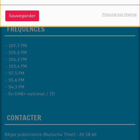
Luxembourg
Propulsé par Orejime
Sauvegarder
FRÉQUENCES
- 107.7 FM
- 105.6 FM
- 104.2 FM
- 103.4 FM
- 97.5 FM
- 95.6 FM
- 94.3 FM
- En DAB+ national / 7D
CONTACTER
Régie publicitaire (Natacha Thiel) : 26 58 66