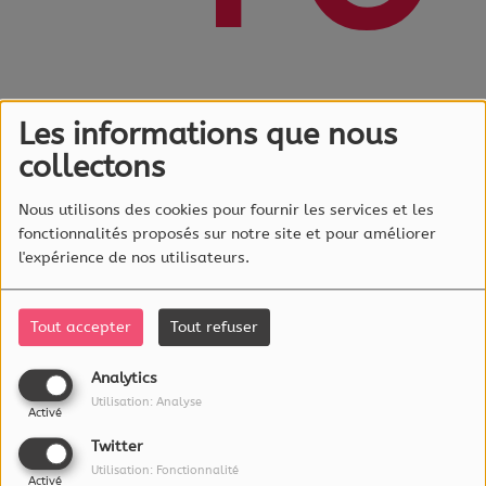
Les informations que nous
collectons
Oups, vous
avez
Nous utilisons des cookies pour fournir les services et les
fonctionnalités proposés sur notre site et pour améliorer
rencontré une
l'expérience de nos utilisateurs.
erreur.
Tout accepter
Tout refuser
Il semble que la page que
vous recherchez n’existe plus.
Analytics
Utilisation: Analyse
Activé
Twitter
Utilisation: Fonctionnalité
Activé