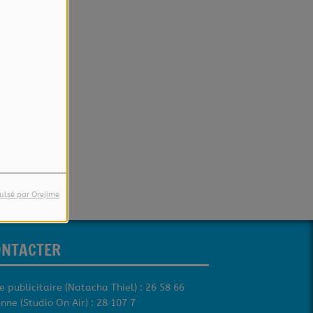
ulsé par Orejime
ONTACTER
e publicitaire (Natacha Thiel) : 26 58 66
nne (Studio On Air) : 28 107 7