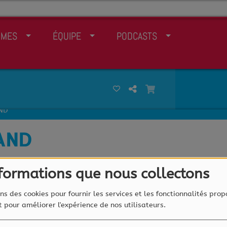
MMES
ÉQUIPE
PODCASTS
ND
AND
nformations que nous collectons
JEAN-LUC BERTRAND
ns des cookies pour fournir les services et les fonctionnalités prop
et pour améliorer l'expérience de nos utilisateurs.
A-t-on besoin de présenter Jean-Luc
Bertrand? Télé, Radio, il a toutes les