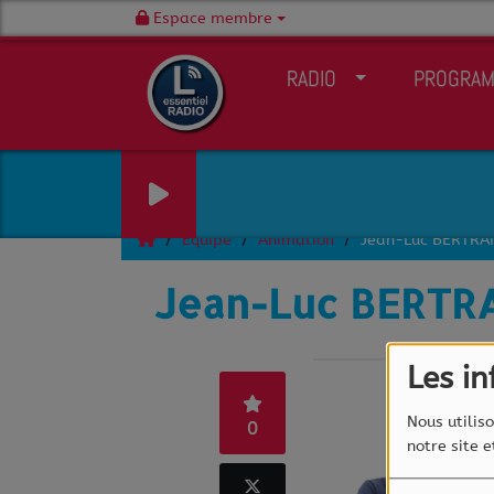
Espace membre
RADIO
PROGRA
Équipe
Animation
Jean-Luc BERTRA
Jean-Luc BERTR
Les i
Nous utiliso
0
notre site 