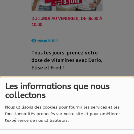
DU LUNDI AU VENDREDI, DE 06:00 À
10:00
76296 VUES
Tous les jours, prenez votre
dose de vitamines avec Dario,
Elise et Fred !
Au programme: chroniques,
Les informations que nous
actus insolites, infos, météo,
collectons
horoscope, éphéméride, bons
plans, cadeaux et... bonne
Nous utilisons des cookies pour fournir les services et les
humeur !
fonctionnalités proposés sur notre site et pour améliorer
l'expérience de nos utilisateurs.
Animateur(s) de